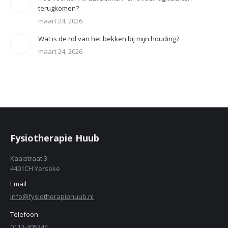
terugkomen?
maart 24, 2026
Wat is de rol van het bekken bij mijn houding?
maart 24, 2026
Fysiotherapie Huub
Kaaistraat 3
4401CH Yerseke
Email
info@fysiotherapiehuub.nl
Telefoon
0113-405344