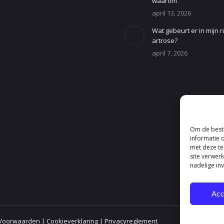
waarom
april 13, 2026
Wat gebeurt er in mijn r
artrose?
april 7, 2026
Om de beste
informatie 
met deze te
site verwer
nadelige in
Acc
Voorwaarden
|
Cookieverklaring
|
Privacyreglement