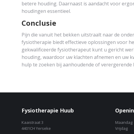
betere houding. Daarnaast is aandacht voor ergo
houdingen essentieel.
Conclusie
Pijn die vanuit het bekken uitstraalt naar de on
fysiotherapie biedt effectieve oplossingen voor 
gekwalificeerde fysiotherapeut kunt u gericht wer
houding, waardoor uw klachten afnemen en uw kwal
hulp te zoeken bij aanhoudende of verergerende 
Fysiotherapie Huub
Openin
Kaaistraat 3
Maandag
4401CH Yerseke
Vrijdag