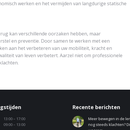
nomisch werken en het vermijden van langdurige statische
derrug kan verschillende oorzaken hebben, maar
herstel en preventie. Door samen te werken met een
ken aan het verbeteren van uw mobiliteit, kracht en
iteit van leven verbetert. Aarzel niet om professionele
klachten.
gstijden
Recente berichten
13:00 – 17:00
Meer bewegen in de le
09:00 – 13:00
nog steeds klachten? Dit