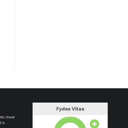
nte, maar
 is