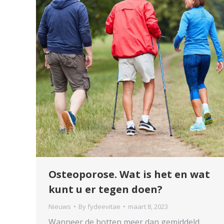
Osteoporose. Wat is het en wat
kunt u er tegen doen?
Nieuws
By
fydeevitae
maart 8, 2023
Wanneer de botten meer dan gemiddeld