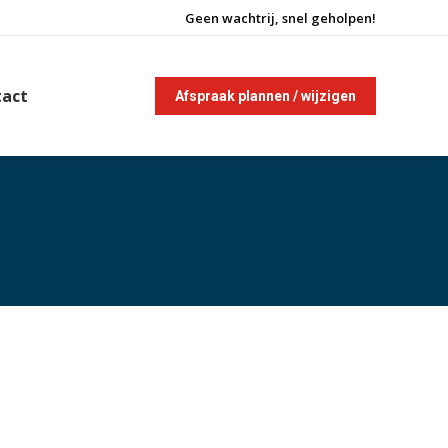
Geen wachtrij, snel geholpen!
tact
Afspraak plannen / wijzigen