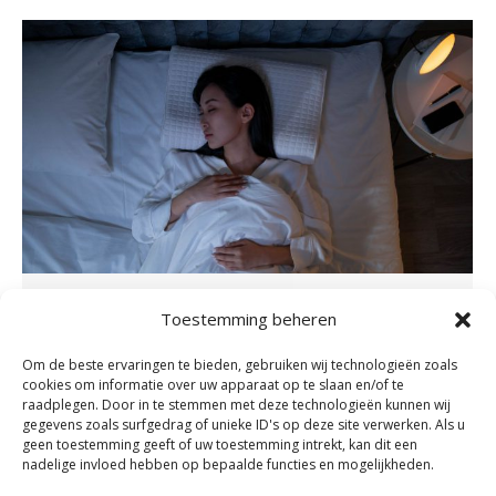
De beste slaaphouding voor je rug
Toestemming beheren
en nek
Om de beste ervaringen te bieden, gebruiken wij technologieën zoals
Nieuws
By
admin
november 16, 2023
cookies om informatie over uw apparaat op te slaan en/of te
raadplegen. Door in te stemmen met deze technologieën kunnen wij
Nu veel mensen zo veel mogelijk vanuit huis
gegevens zoals surfgedrag of unieke ID's op deze site verwerken. Als u
werken, wordt er veel aandacht besteed aan de
geen toestemming geeft of uw toestemming intrekt, kan dit een
nadelige invloed hebben op bepaalde functies en mogelijkheden.
juiste werkhouding. Maar sta jij er wel eens bij