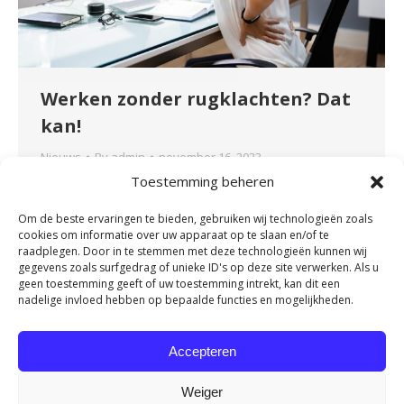
Werken zonder rugklachten? Dat
kan!
Nieuws
By
admin
november 16, 2023
Toestemming beheren
Heb je een zittend beroep of maak je veel en
vaak dezelfde bewegingen tijdens je werk? Heb
Om de beste ervaringen te bieden, gebruiken wij technologieën zoals
je daarom regelmatig last van je rug? Heel
cookies om informatie over uw apparaat op te slaan en/of te
herkenbaar en onnodig! Door onze
raadplegen. Door in te stemmen met deze technologieën kunnen wij
gegevens zoals surfgedrag of unieke ID's op deze site verwerken. Als u
samenwerking met OriGENE kunnen we nu het
geen toestemming geeft of uw toestemming intrekt, kan dit een
Rug Vitaliteit Programma aanbieden. Dit
nadelige invloed hebben op bepaalde functies en mogelijkheden.
programma is een bewezen effectieve methode
om werkend Nederland van een vitale rug…
Accepteren
Weiger