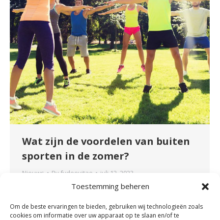
Wat zijn de voordelen van buiten
sporten in de zomer?
Nieuws
By
fydeevitae
juli 12, 2023
Toestemming beheren
Het zonnetje begint te schijnen en de
temperaturen stijgen. Tijd om weer buiten te
Om de beste ervaringen te bieden, gebruiken wij technologieën zoals
gaan bewegen! Maar welke sporten zijn nu
cookies om informatie over uw apparaat op te slaan en/of te