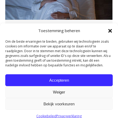
De beste slaaphouding voor je rug
Toestemming beheren
en nek
Om de beste ervaringen te bieden, gebruiken wij technologieën zoals
Nieuws
By
admin
november 16, 2023
cookies om informatie over uw apparaat op te slaan en/of te
raadplegen. Door in te stemmen met deze technologieën kunnen wij
Nu veel mensen zo veel mogelijk vanuit huis
gegevens zoals surfgedrag of unieke ID's op deze site verwerken. Als u
werken, wordt er veel aandacht besteed aan de
geen toestemming geeft of uw toestemming intrekt, kan dit een
nadelige invloed hebben op bepaalde functies en mogelijkheden.
juiste werkhouding. Maar sta jij er wel eens bij
stil dat je gemiddeld ongeveer net zo lang
achter je bureau zit als dat je in je bed ligt? Tijd
Accepteren
om eens stil te staan bij je slaaphouding. Want
Weiger
een…
Bekijk voorkeuren
Cookiebeleid
Privacyverklaring