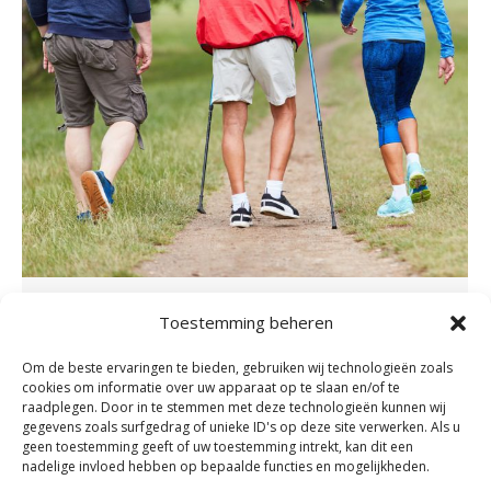
Osteoporose. Wat is het en wat
Toestemming beheren
kunt u er tegen doen?
Om de beste ervaringen te bieden, gebruiken wij technologieën zoals
Nieuws
By
fydeevitae
maart 8, 2023
cookies om informatie over uw apparaat op te slaan en/of te
raadplegen. Door in te stemmen met deze technologieën kunnen wij
Wanneer de botten meer dan gemiddeld
gegevens zoals surfgedrag of unieke ID's op deze site verwerken. Als u
verzwakt zijn spreken we van osteoporose. Dit
geen toestemming geeft of uw toestemming intrekt, kan dit een
nadelige invloed hebben op bepaalde functies en mogelijkheden.
komt vooral voor bij mensen boven de 50 jaar