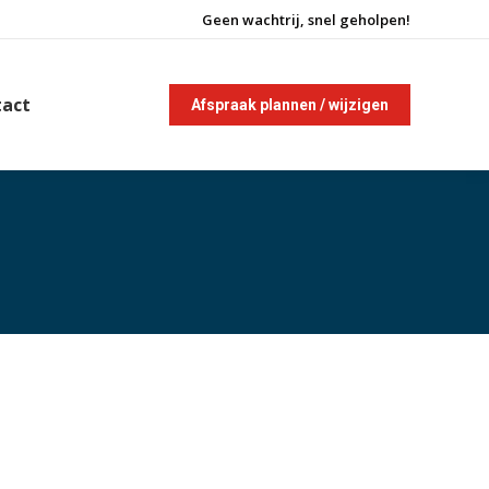
Geen wachtrij, snel geholpen!
tact
Afspraak plannen / wijzigen